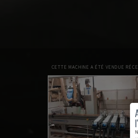
CETTE MACHINE A ÉTÉ VENDUE RÉC
A
l
N