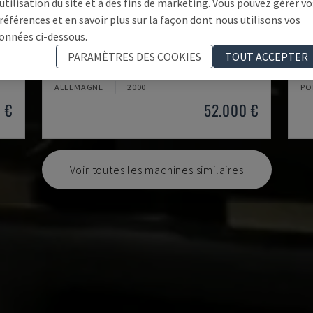
'utilisation du site et à des fins de marketing. Vous pouvez gérer vo
références et en savoir plus sur la façon dont nous utilisons vos
onnées ci-dessous.
K2-A
RO
PARAMÈTRES DES COOKIES
TOUT ACCEPTER
OIS
HUNDEGGER - CENTRE D'USINAGE CNC POUR BOIS
BI
ALLEMAGNE
2000
PO
 €
52.000 €
Voir toutes les machines similaires