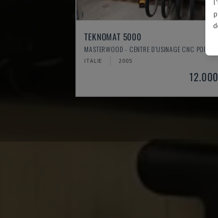
l
p
d
TEKNOMAT 5000
MASTERWOOD - CENTRE D'USINAGE CNC POUR B
ITALIE
2005
12.000