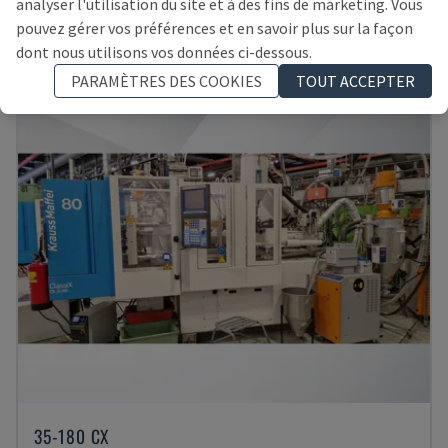
analyser l'utilisation du site et à des fins de marketing. Vous
RÉPUBLIQUE TCHÈQUE
2002
pouvez gérer vos préférences et en savoir plus sur la façon
30.000 €
dont nous utilisons vos données ci-dessous.
PARAMÈTRES DES COOKIES
TOUT ACCEPTER
35-180 CX