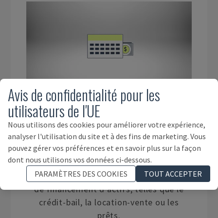
Avis de confidentialité pour les
utilisateurs de l'UE
FINANCEMENT D'ACTIFS
Nous utilisons des cookies pour améliorer votre expérience,
analyser l'utilisation du site et à des fins de marketing. Vous
pouvez gérer vos préférences et en savoir plus sur la façon
Nous travaillons avec des prestataires
dont nous utilisons vos données ci-dessous.
de services financiers expérimentés qui
PARAMÈTRES DES COOKIES
TOUT ACCEPTER
proposent une large gamme de solutions
de financement d'actifs, telles que le
crédit-bail, la location-vente ou les
prêts.