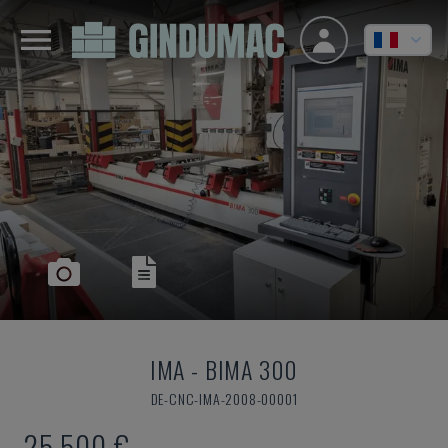
IMA
-
BIMA 300
DE-CNC-IMA-2008-00001
25.500 €