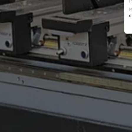
l
p
d