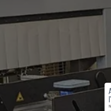
A
l
N