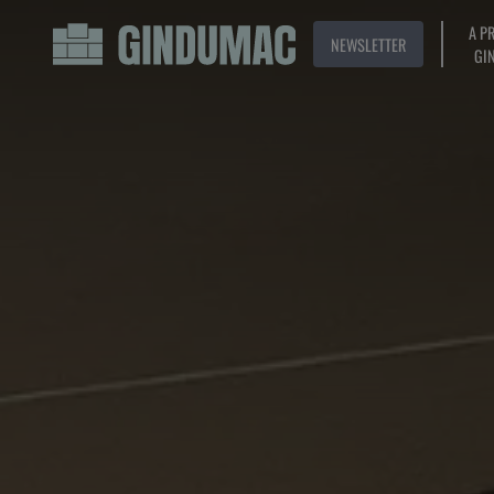
A P
NEWSLETTER
GI