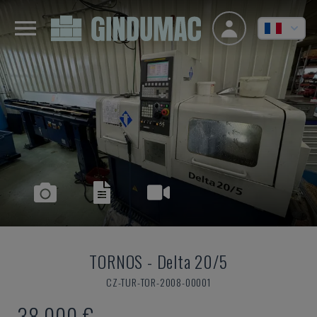
TORNOS
-
Delta 20/5
CZ-TUR-TOR-2008-00001
38.000 €