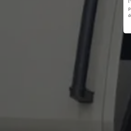
l
p
d