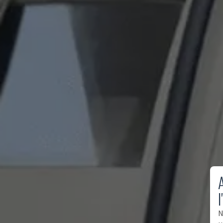
A
l
N