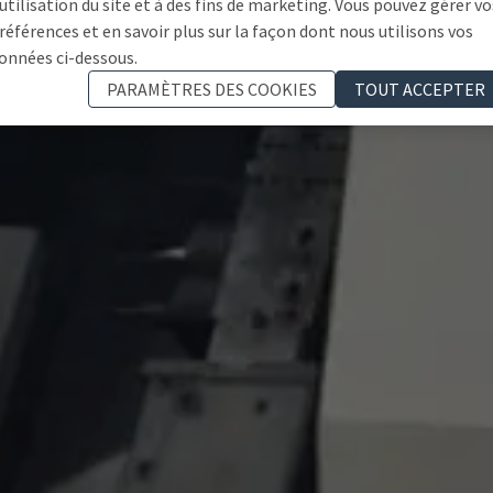
'utilisation du site et à des fins de marketing. Vous pouvez gérer vo
références et en savoir plus sur la façon dont nous utilisons vos
onnées ci-dessous.
PARAMÈTRES DES COOKIES
TOUT ACCEPTER