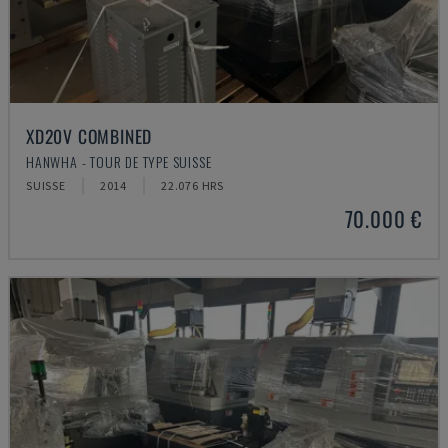
XD20V COMBINED
HANWHA - TOUR DE TYPE SUISSE
SUISSE
2014
22.076 HRS
70.000 €