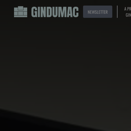
A P
NEWSLETTER
GI