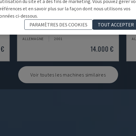
'utilisation du site et à des fins de marketing. Vous pouvez gérer vo
références et en savoir plus sur la façon dont nous utilisons vos
onnées ci-dessous.
EMCOMAT 200X1000
T
PARAMÈTRES DES COOKIES
TOUT ACCEPTER
EMCO - TOUR HORIZONTAL
OP
ALLEMAGNE
2001
A
 €
14.000 €
Voir toutes les machines similaires