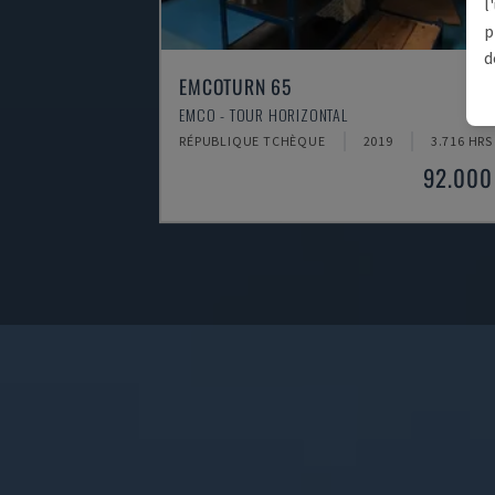
l
p
d
EMCOTURN 65
EMCO - TOUR HORIZONTAL
RÉPUBLIQUE TCHÈQUE
2019
3.716 HRS
92.000