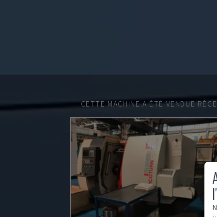
CETTE MACHINE A ÉTÉ VENDUE RÉC
A
l
N