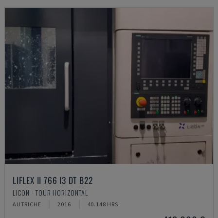
LIFLEX II 766 I3 DT B22
LICON - TOUR HORIZONTAL
AUTRICHE
2016
40.148 HRS