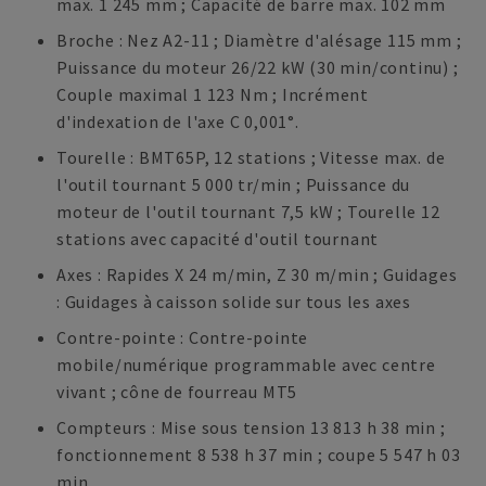
max. 1 245 mm ; Capacité de barre max. 102 mm
Broche : Nez A2-11 ; Diamètre d'alésage 115 mm ;
Puissance du moteur 26/22 kW (30 min/continu) ;
Couple maximal 1 123 Nm ; Incrément
d'indexation de l'axe C 0,001°.
Tourelle : BMT65P, 12 stations ; Vitesse max. de
l'outil tournant 5 000 tr/min ; Puissance du
moteur de l'outil tournant 7,5 kW ; Tourelle 12
stations avec capacité d'outil tournant
Axes : Rapides X 24 m/min, Z 30 m/min ; Guidages
: Guidages à caisson solide sur tous les axes
Contre-pointe : Contre-pointe
mobile/numérique programmable avec centre
vivant ; cône de fourreau MT5
Compteurs : Mise sous tension 13 813 h 38 min ;
fonctionnement 8 538 h 37 min ; coupe 5 547 h 03
min