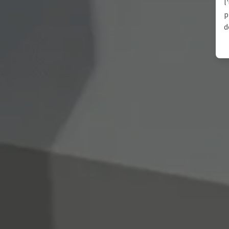
l
p
d