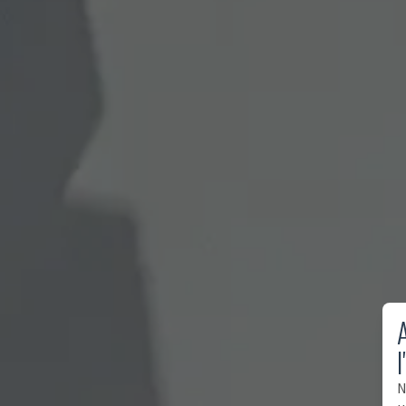
A
l
N