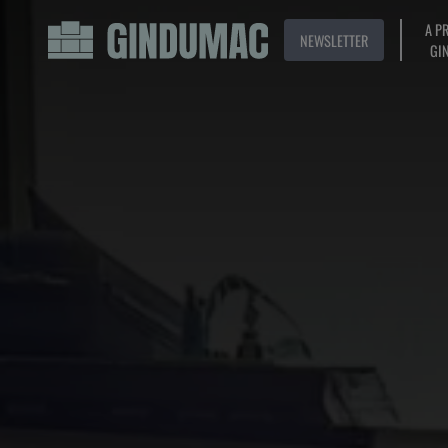
A P
NEWSLETTER
GI