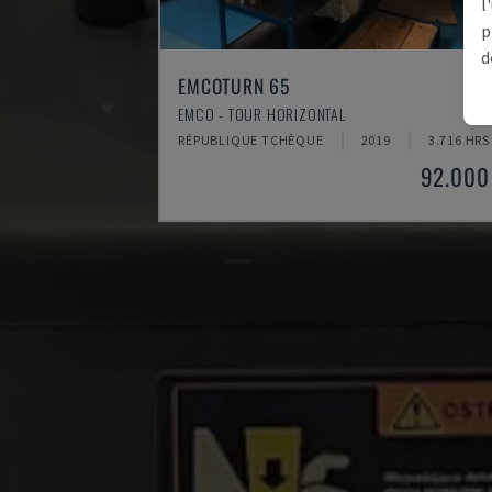
l
p
d
EMCOTURN 65
EMCO - TOUR HORIZONTAL
RÉPUBLIQUE TCHÈQUE
2019
3.716 HRS
92.000