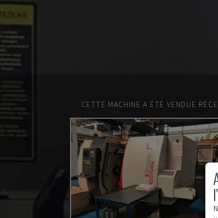
CETTE MACHINE A ÉTÉ VENDUE RÉC
A
l
N