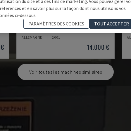
'utilisation du site et à des fins de marketing. Vous pouvez gérer vo
références et en savoir plus sur la façon dont nous utilisons vos
onnées ci-dessous.
EMCOMAT 200X1000
T
PARAMÈTRES DES COOKIES
TOUT ACCEPTER
EMCO - TOUR HORIZONTAL
OP
ALLEMAGNE
2001
A
 €
14.000 €
Voir toutes les machines similaires