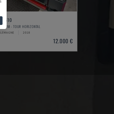
s
H 4610
TIMUM - TOUR HORIZONTAL
LLEMAGNE
2018
12.000 €