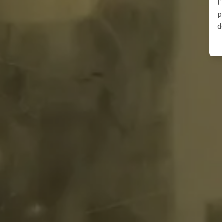
l
p
d