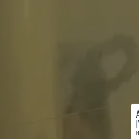
A
l
N