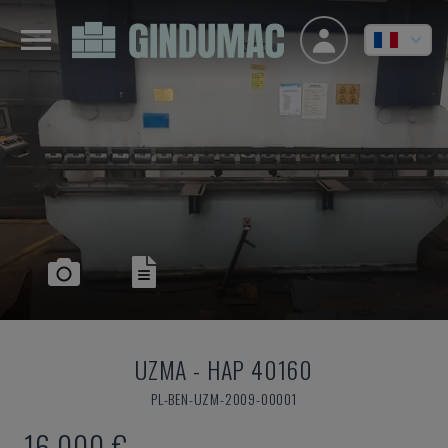
UZMA
-
HAP 40160
PL-BEN-UZM-2009-00001
16.000 €