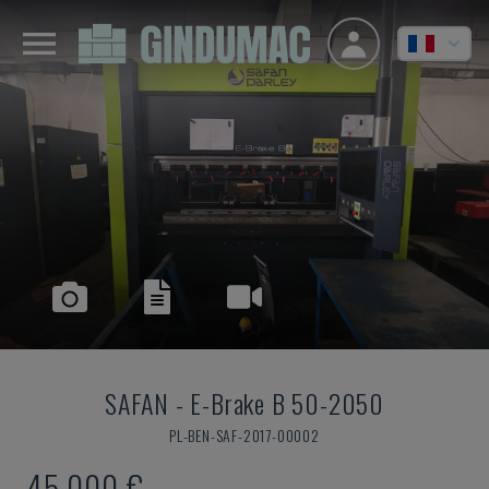
SAFAN
-
E-Brake B 50-2050
PL-BEN-SAF-2017-00002
45.000 €