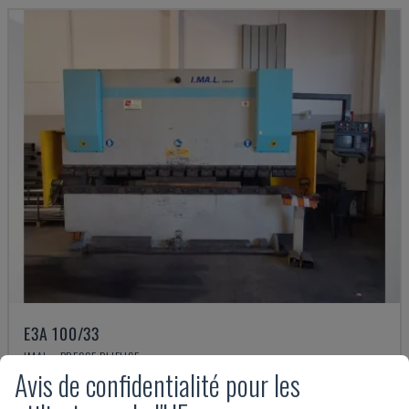
E3A 100/33
IMAL - PRESSE PLIEUSE
Avis de confidentialité pour les
ITALIE
1997
17.000 €