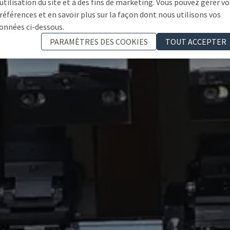
'utilisation du site et à des fins de marketing. Vous pouvez gérer vo
références et en savoir plus sur la façon dont nous utilisons vos
onnées ci-dessous.
PARAMÈTRES DES COOKIES
TOUT ACCEPTER