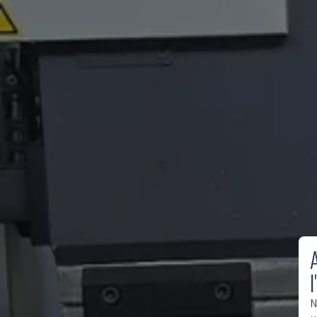
A
l
N