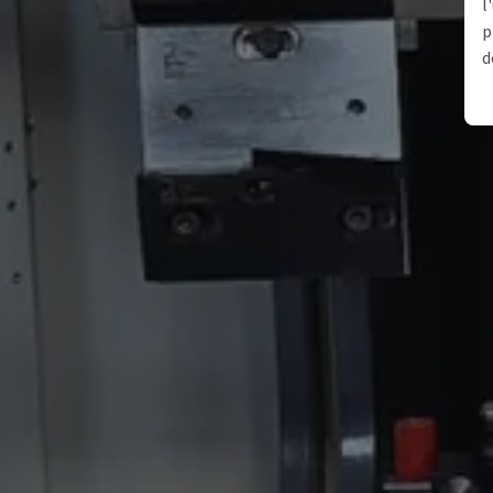
l
p
d