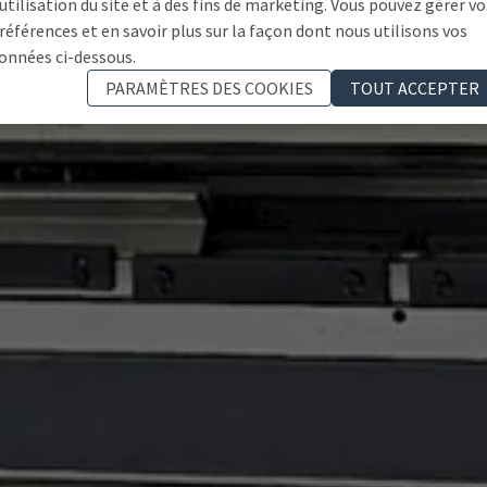
'utilisation du site et à des fins de marketing. Vous pouvez gérer vo
références et en savoir plus sur la façon dont nous utilisons vos
onnées ci-dessous.
PARAMÈTRES DES COOKIES
TOUT ACCEPTER