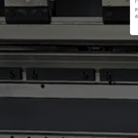
l
p
d