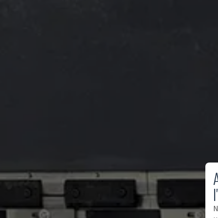
A
l
N