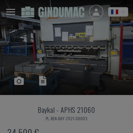
Baykal
-
APHS 21060
PL-BEN-BAY-2021-00003
34.500 €