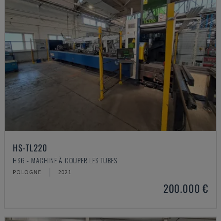
HS-TL220
HSG - MACHINE À COUPER LES TUBES
POLOGNE
2021
200.000 €