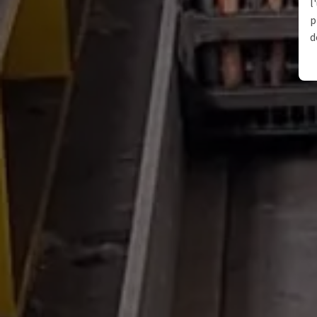
l
p
d