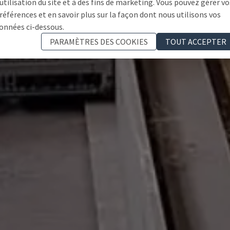
'utilisation du site et à des fins de marketing. Vous pouvez gérer vo
références et en savoir plus sur la façon dont nous utilisons vos
onnées ci-dessous.
PARAMÈTRES DES COOKIES
TOUT ACCEPTER