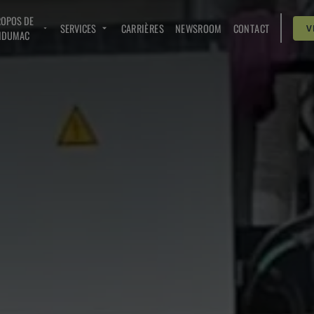
ROPOS DE
SERVICES
CARRIÈRES
NEWSROOM
CONTACT
V
NDUMAC