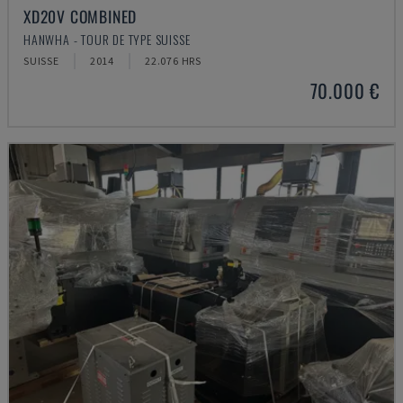
XD20V COMBINED
HANWHA - TOUR DE TYPE SUISSE
SUISSE
2014
22.076 HRS
70.000 €