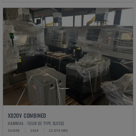
XD20V COMBINED
HANWHA - TOUR DE TYPE SUISSE
SUISSE
2014
22.076 HRS