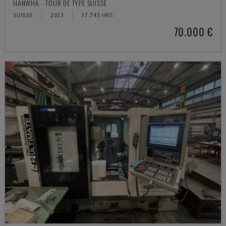
HANWHA - TOUR DE TYPE SUISSE
SUISSE
2013
37.745 HRS
70.000 €