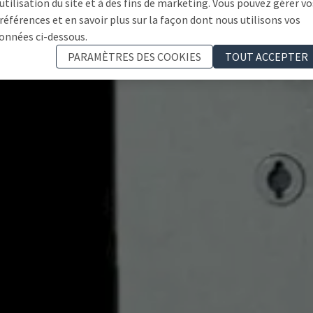
'utilisation du site et à des fins de marketing. Vous pouvez gérer vo
références et en savoir plus sur la façon dont nous utilisons vos
onnées ci-dessous.
PARAMÈTRES DES COOKIES
TOUT ACCEPTER