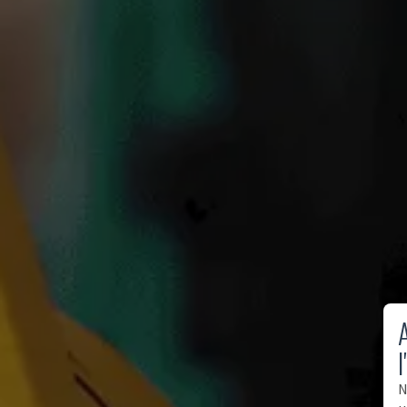
A
l
N