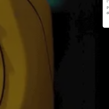
l
p
d