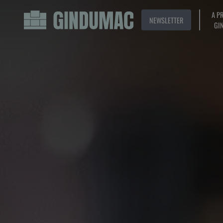
A P
NEWSLETTER
GI