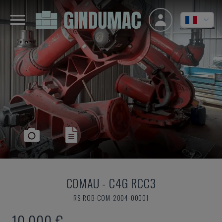
COMAU
-
C4G RCC3
RS-ROB-COM-2004-00001
10.000 €