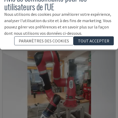
utilisateurs de l'UE
KR 210 R2700 EXTRA
Nous utilisons des cookies pour améliorer votre expérience,
KUKA - BRAS DE ROBOT
analyser l'utilisation du site et à des fins de marketing. Vous
pouvez gérer vos préférences et en savoir plus sur la façon
ITALIE
2016
dont nous utilisons vos données ci-dessous.
14.000 €
PARAMÈTRES DES COOKIES
TOUT ACCEPTER