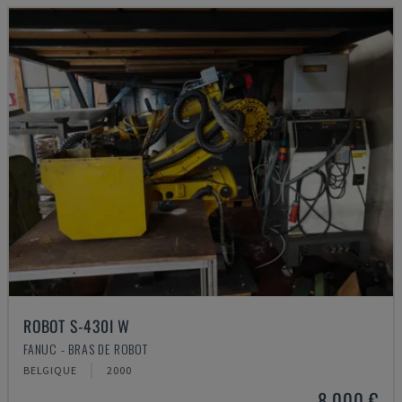
ROBOT S-430I W
FANUC - BRAS DE ROBOT
BELGIQUE
2000
8.000 €