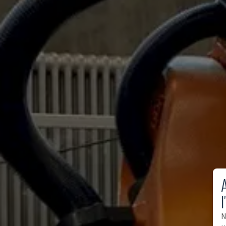
A
l
N