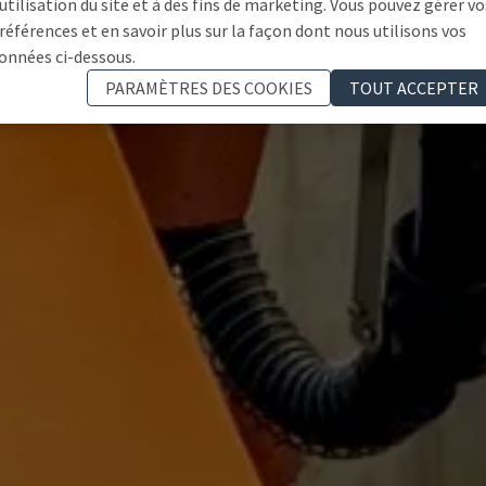
'utilisation du site et à des fins de marketing. Vous pouvez gérer vo
références et en savoir plus sur la façon dont nous utilisons vos
onnées ci-dessous.
PARAMÈTRES DES COOKIES
TOUT ACCEPTER