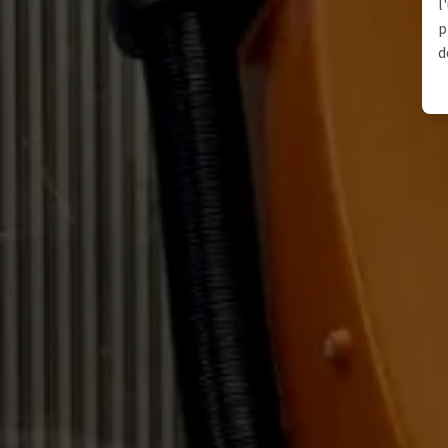
l
p
d