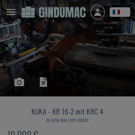
KUKA
-
KR 16-2 mit KRC 4
DE-ROB-KUK-2011-00001
10.000 €