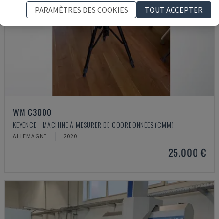
PARAMÈTRES DES COOKIES
TOUT ACCEPTER
WM C3000
KEYENCE - MACHINE À MESURER DE COORDONNÉES (CMM)
ALLEMAGNE
2020
25.000 €