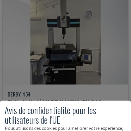
DERBY 454
ETALON - MACHINE À MESURER DE COORDONNÉES (CMM)
Avis de confidentialité pour les
DANEMARK
2001
utilisateurs de l'UE
7.000 €
Nous utilisons des cookies pour améliorer votre expérience,