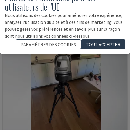
utilisateurs de l'UE
ETALON - MACHINE À MESURER DE COORDONNÉES (CMM)
DANEMARK
2001
Nous utilisons des cookies pour améliorer votre expérience,
analyser l'utilisation du site et à des fins de marketing. Vous
7.000 €
pouvez gérer vos préférences et en savoir plus sur la façon
dont nous utilisons vos données ci-dessous.
PARAMÈTRES DES COOKIES
TOUT ACCEPTER