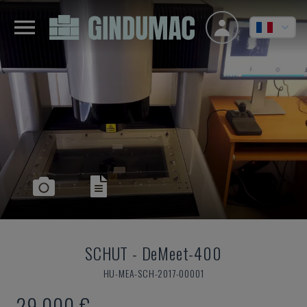
SCHUT
-
DeMeet-400
HU-MEA-SCH-2017-00001
29.000 €