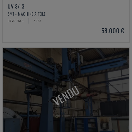
UV 3/-3
SMT - MACHINE À TÔLE
PAYS-BAS
2023
58.000 €
VENDU