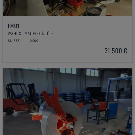
FMU1
WAFIOS - MACHINE À TÔLE
SUISSE
2000
31.500 €