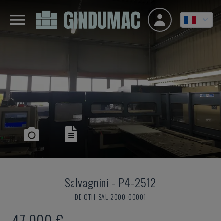
Salvagnini
-
P4-2512
DE-OTH-SAL-2000-00001
47.000 €