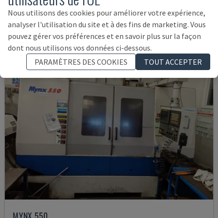
145.000 €
Nous utilisons des cookies pour améliorer votre expérience,
analyser l'utilisation du site et à des fins de marketing. Vous
pouvez gérer vos préférences et en savoir plus sur la façon
dont nous utilisons vos données ci-dessous.
PARAMÈTRES DES COOKIES
TOUT ACCEPTER
MYNX 550