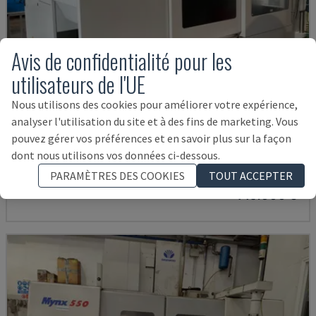
Avis de confidentialité pour les
utilisateurs de l'UE
Nous utilisons des cookies pour améliorer votre expérience,
analyser l'utilisation du site et à des fins de marketing. Vous
U5-1530
pouvez gérer vos préférences et en savoir plus sur la façon
SPINNER - CENTRE D'USINAGE VERTICAL
dont nous utilisons vos données ci-dessous.
ALLEMAGNE
2021
6.000 HRS
PARAMÈTRES DES COOKIES
TOUT ACCEPTER
145.000 €