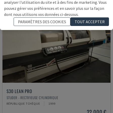
analyser l'utilisation du site et à des fins de marketing. Vous
pouvez gérer vos préférences et en savoir plus sur la façon
dont nous utilisons vos données ci-dessous.
PARAMÈTRES DES COOKIES
TOUT ACCEPTER
S30 LEAN PRO
STUDER - RECTIFIEUSE CYLINDRIQUE
RÉPUBLIQUE TCHÈQUE
1999
22.000 €