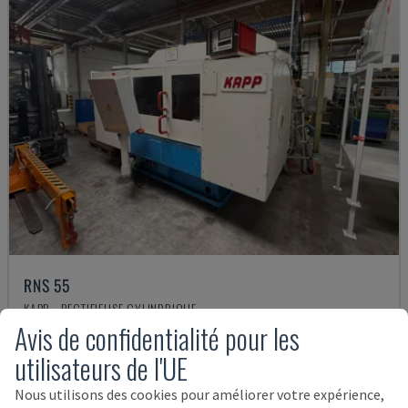
RNS 55
KAPP - RECTIFIEUSE CYLINDRIQUE
Avis de confidentialité pour les
ALLEMAGNE
2005
35.000 €
utilisateurs de l'UE
Nous utilisons des cookies pour améliorer votre expérience,