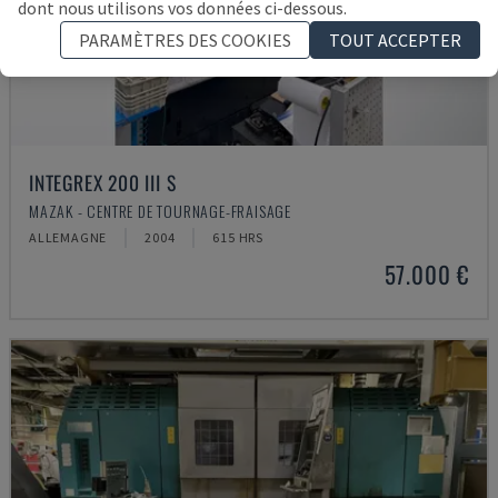
dont nous utilisons vos données ci-dessous.
PARAMÈTRES DES COOKIES
TOUT ACCEPTER
INTEGREX 200 III S
MAZAK - CENTRE DE TOURNAGE-FRAISAGE
ALLEMAGNE
2004
615 HRS
57.000 €