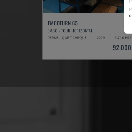
l
p
d
EMCOTURN 65
EMCO - TOUR HORIZONTAL
RÉPUBLIQUE TCHÈQUE
2019
3.716 HRS
92.000