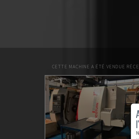
CETTE MACHINE A ÉTÉ VENDUE RÉC
A
l
N