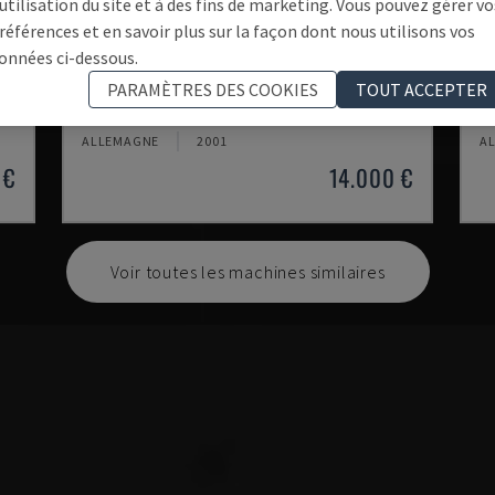
'utilisation du site et à des fins de marketing. Vous pouvez gérer vo
références et en savoir plus sur la façon dont nous utilisons vos
onnées ci-dessous.
EMCOMAT 200X1000
T
PARAMÈTRES DES COOKIES
TOUT ACCEPTER
EMCO - TOUR HORIZONTAL
OP
ALLEMAGNE
2001
A
 €
14.000 €
Voir toutes les machines similaires