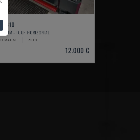
s
H 4610
TIMUM - TOUR HORIZONTAL
LLEMAGNE
2018
12.000 €