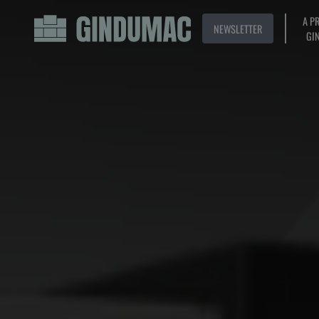
A P
NEWSLETTER
GI