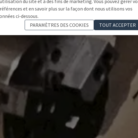
'utilisation du site et à des fins de marketing. Vous pouvez gérer vo
références et en savoir plus sur la façon dont nous utilisons vos
onnées ci-dessous.
PARAMÈTRES DES COOKIES
TOUT ACCEPTER