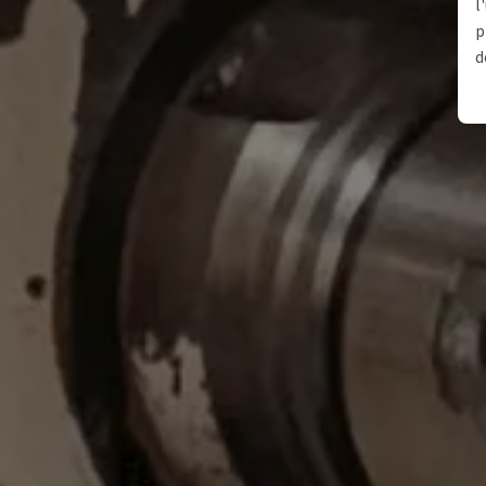
l
p
d