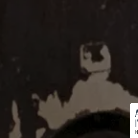
A
l
N