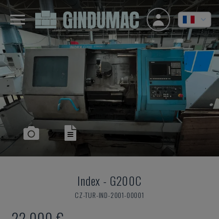
Index
-
G200C
CZ-TUR-IND-2001-00001
22.000 €