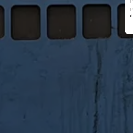
l
p
d