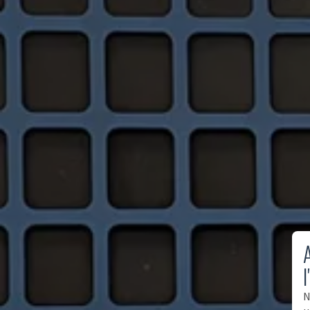
A
l
N