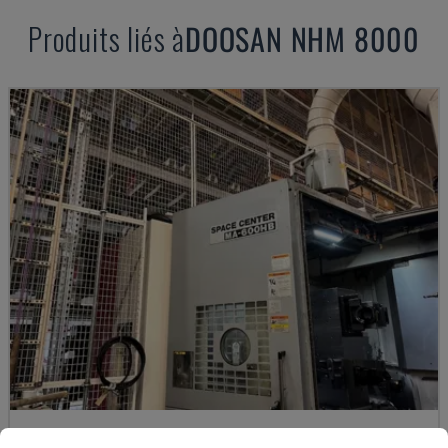
Produits liés à
DOOSAN
NHM 8000
MA-600HB