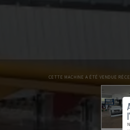
CETTE MACHINE A ÉTÉ VENDUE RÉC
A
l
N