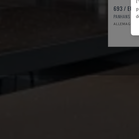
l
693 / EURO
p
PANHANS - SC
d
ALLEMAGNE