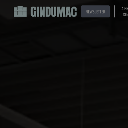
A P
NEWSLETTER
GI