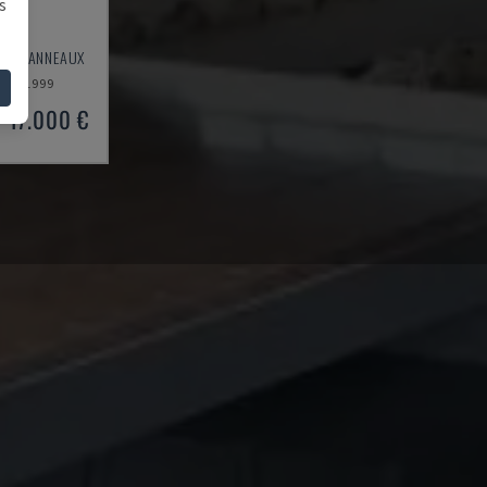
s
E À PANNEAUX
1999
17.000 €