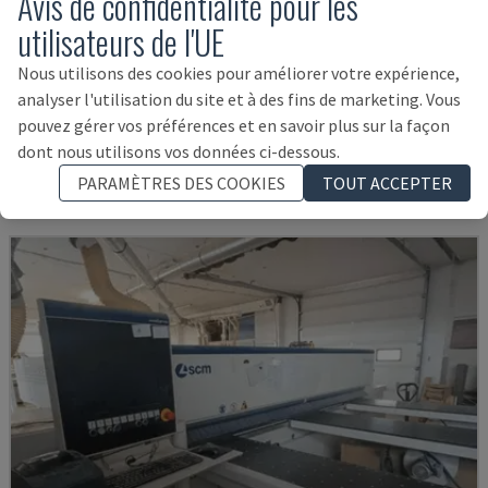
Avis de confidentialité pour les
utilisateurs de l'UE
Nous utilisons des cookies pour améliorer votre expérience,
HPV11
analyser l'utilisation du site et à des fins de marketing. Vous
HOLZMA - SCIE À PANNEAUX
pouvez gérer vos préférences et en savoir plus sur la façon
ALLEMAGNE
1999
dont nous utilisons vos données ci-dessous.
17.000 €
PARAMÈTRES DES COOKIES
TOUT ACCEPTER