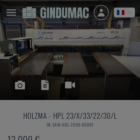
HOLZMA
-
HPL 23/X/33/22/30/L
DE-SAW-HOL-2000-00001
13.000 €