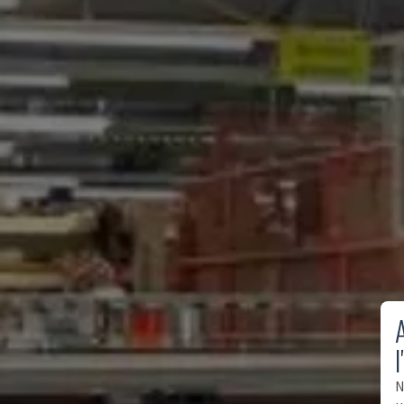
A
l
N