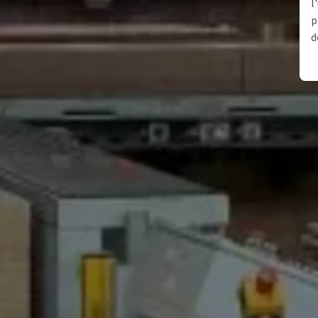
l
p
d