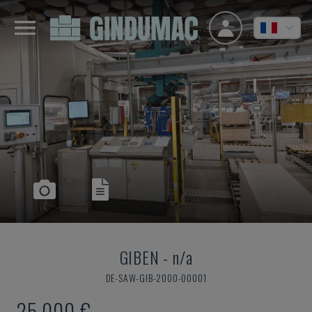
GIBEN
-
n/a
DE-SAW-GIB-2000-00001
25.000 €