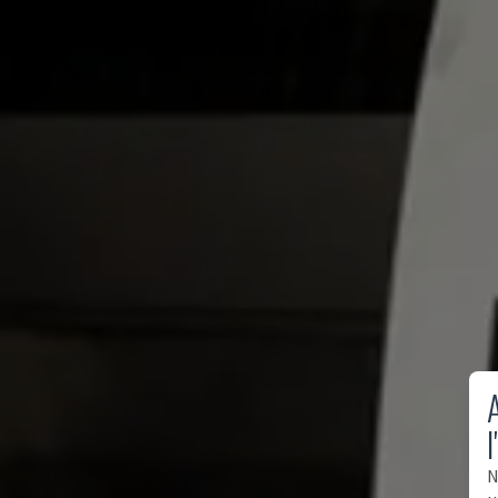
A
l
N