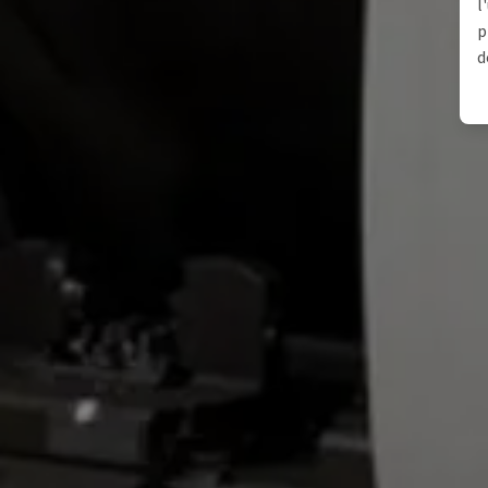
l
p
d