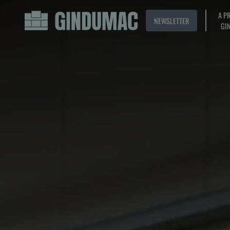
A P
NEWSLETTER
GI