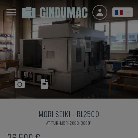
MORI SEIKI
-
RL2500
AT-TUR-MOR-2003-00001
26.500 €