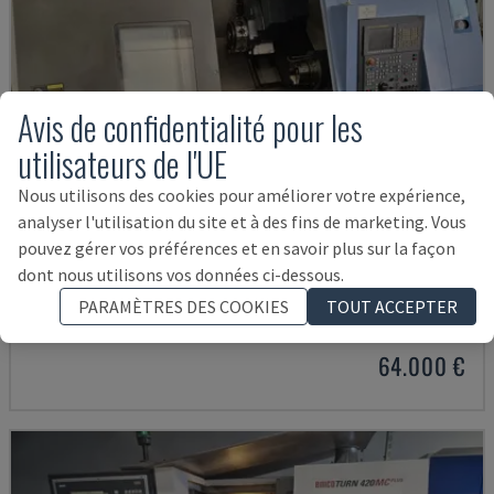
Avis de confidentialité pour les
utilisateurs de l'UE
Nous utilisons des cookies pour améliorer votre expérience,
analyser l'utilisation du site et à des fins de marketing. Vous
pouvez gérer vos préférences et en savoir plus sur la façon
PUMA TT2500SY
dont nous utilisons vos données ci-dessous.
DOOSAN - TOUR À PLUSIEURS BROCHES
PARAMÈTRES DES COOKIES
TOUT ACCEPTER
ITALIE
2008
64.000 €