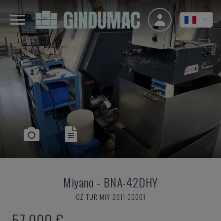
Miyano
-
BNA-42DHY
CZ-TUR-MIY-2011-00001
57.000 €