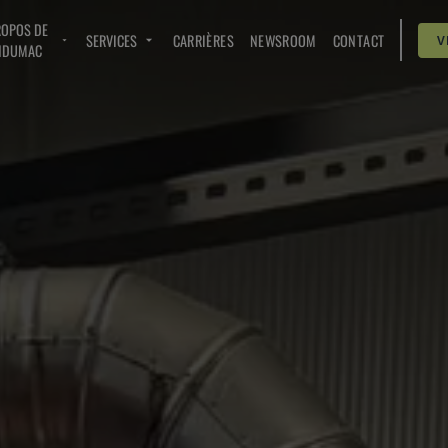
ROPOS DE
SERVICES
CARRIÈRES
NEWSROOM
CONTACT
V
NDUMAC