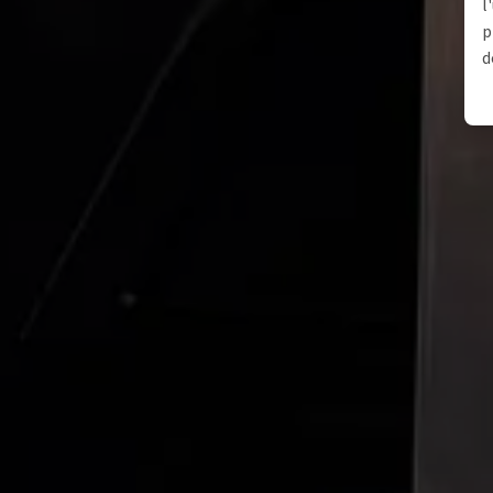
l
p
d