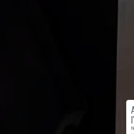
A
l
N