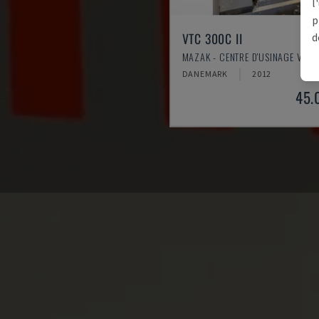
l
p
VTC 300C II
d
MAZAK - CENTRE D'USINAGE VERT
DANEMARK
2012
45.