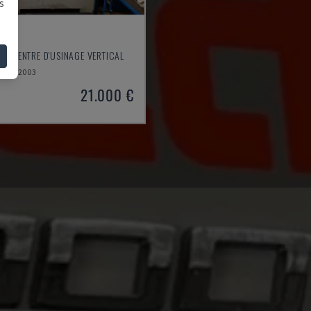
s
 550
 - CENTRE D'USINAGE VERTICAL
2003
21.000 €