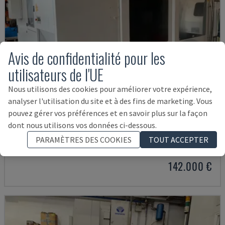
Avis de confidentialité pour les
utilisateurs de l'UE
Nous utilisons des cookies pour améliorer votre expérience,
analyser l'utilisation du site et à des fins de marketing. Vous
pouvez gérer vos préférences et en savoir plus sur la façon
U5-1530
dont nous utilisons vos données ci-dessous.
SPINNER - CENTRE D'USINAGE VERTICAL
PARAMÈTRES DES COOKIES
TOUT ACCEPTER
ALLEMAGNE
2021
6.000 HRS
142.000 €